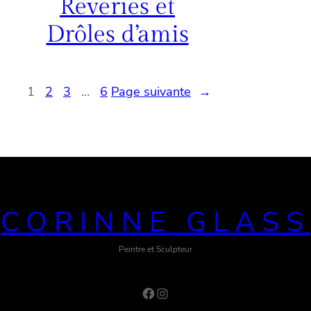
Rêveries et
Drôles d’amis
1
2
3
…
6
Page suivante
→
CORINNE GLASS
Peintre et Sculpteur
Facebook
Instagram