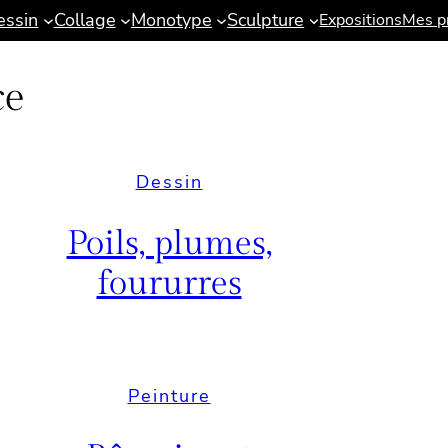
essin
Collage
Monotype
Sculpture
Expositions
Mes pr
ce
Dessin
Poils, plumes,
foururres
Peinture