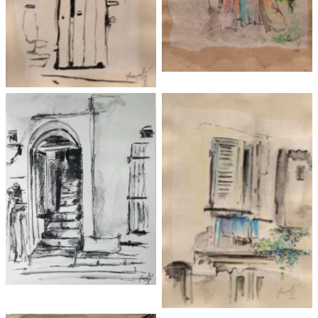
La ville de Bonifacio
Poésie Bonifacio 2018
2018 23×20 cm
29×20 cm
Corse 2 – 2019 24×32
cm
Corse 1 – 2019
20,5×29,5 cm