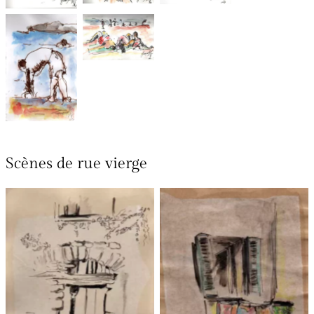
Chroniques
Chroniques
de plage
été 4
4 Anglet
2023
2025
10×15 cm
Scènes de rue vierge