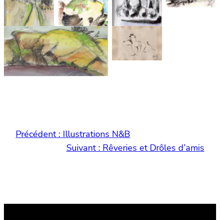
2012
Bonifacio
Normandie
Bourgogne
21×29 cm
2018
2012
2015
21×15 cm
13×21 cm
15×21 cm
Vision
Belle Ile en mer 2012
Corse
13×21 cm
2018
30×20 cm
Précédent :
Illustrations N&B
Suivant :
Rêveries et Drôles d’amis