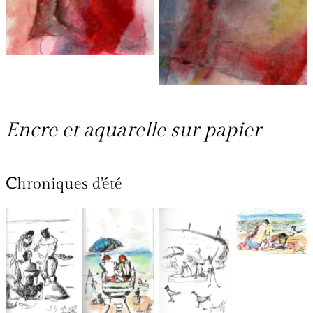
Encre et aquarelle sur papier
C
hroniques d’été
Chroniques
Chroniques
Chroniques
Chroniques
de plage
de plage
de plage
de plage
3 Anglet
1 Anglet
5 Anglet
2 Anglet
2025 –
2025
2025
2025