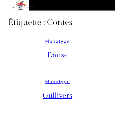
Aller
au
contenu
Étiquette :
Contes
Monotype
Danse
Monotype
Gullivers