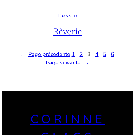
Dessin
Rêverie
←
Page précédente
1
2
3
4
5
6
Page suivante
→
CORINNE