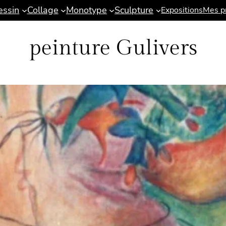
essin
Collage
Monotype
Sculpture
Expositions
Mes pr
peinture Gulivers