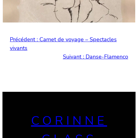
Précédent :
Carnet de voyage – Spectacles
vivants
Suivant :
Danse-Flamenco
CORINNE