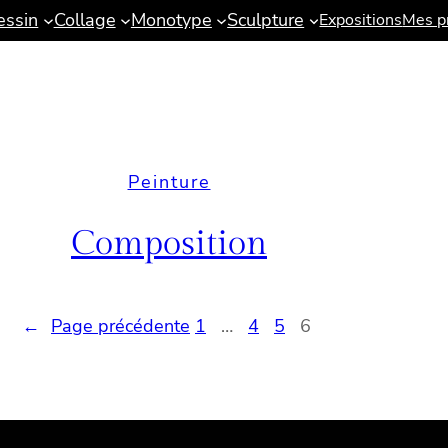
essin
Collage
Monotype
Sculpture
Expositions
Mes pr
Peinture
Composition
←
Page précédente
1
…
4
5
6