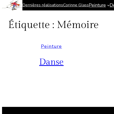
Peinture
D
Dernières réalisations
Corinne Glass
Aller
au
contenu
Étiquette :
Mémoire
Peinture
Danse