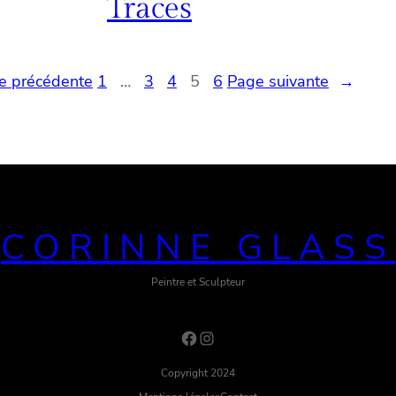
Traces
e précédente
1
…
3
4
5
6
Page suivante
→
CORINNE GLASS
Peintre et Sculpteur
Facebook
Instagram
Copyright 2024