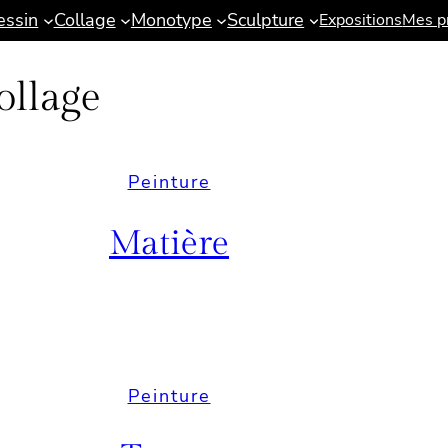
essin
Collage
Monotype
Sculpture
Expositions
Mes pr
ollage
Peinture
Matière
Peinture