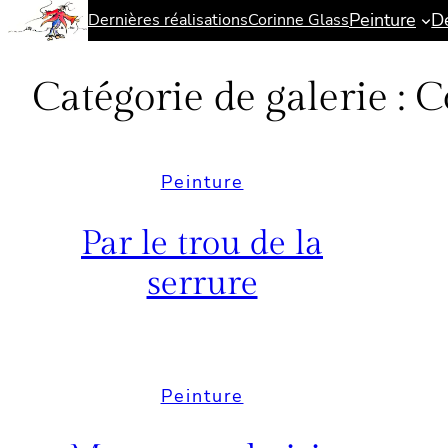
Peinture
D
Dernières réalisations
Corinne Glass
Aller
au
contenu
Catégorie de galerie :
C
Peinture
Par le trou de la
serrure
Peinture