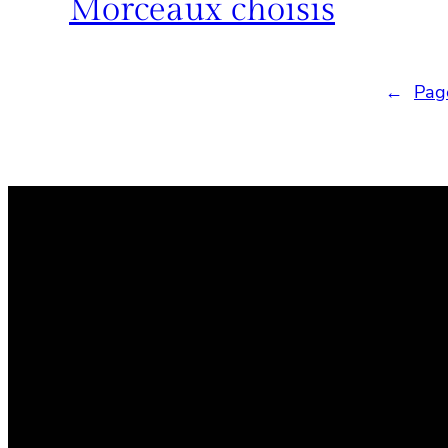
Morceaux choisis
←
Pag