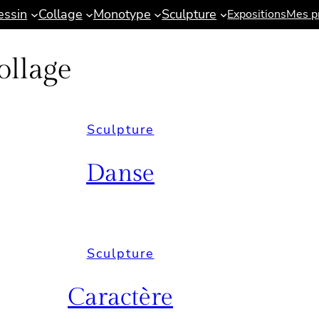
essin
Collage
Monotype
Sculpture
Expositions
Mes pr
ollage
Sculpture
Danse
Sculpture
Caractère