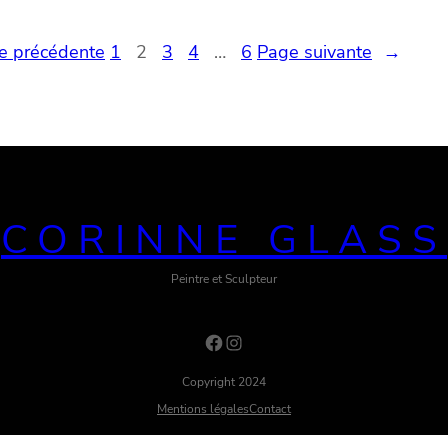
e précédente
1
2
3
4
…
6
Page suivante
→
CORINNE GLASS
Peintre et Sculpteur
Facebook
Instagram
Copyright 2024
Mentions légales
Contact