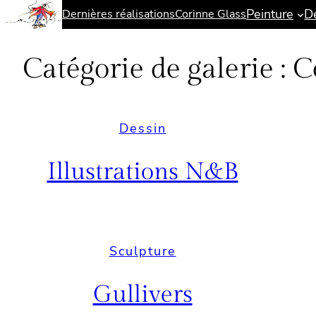
Peinture
D
Dernières réalisations
Corinne Glass
Aller
au
contenu
Catégorie de galerie :
C
Dessin
Illustrations N&B
Sculpture
Gullivers